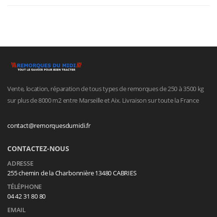
Vente, location, réparation de tous types de remorques de 250 à 3500 kg
sur plus de 8000 m2 entre Marseille et Aix. Livraison sur toute la France
contact@remorquesdumidi.fr
CONTACTEZ-NOUS
ADRESSE
255 chemin de la Charbonnière 13480 CABRIES
TÉLÉPHONE
04 42 31 80 80
EMAIL