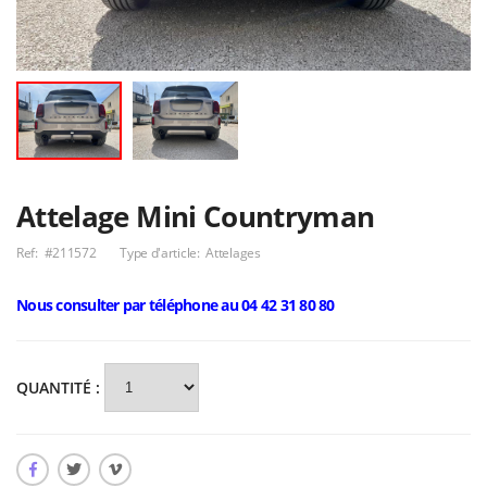
Plateau porte-
voitures 4 m x 2 m
Remorques série
3 990,00€
R150
790,00€
Remorque lider
robuste basculante
2 essieux
multi-rouleaux
1 890,00€
AREA modèle
A282S
Attelage Mini Countryman
6 476,00€
Ref:
#211572
Type d'article:
Attelages
Nous consulter par téléphone au 04 42 31 80 80
QUANTITÉ :